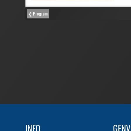
INFO
GENV