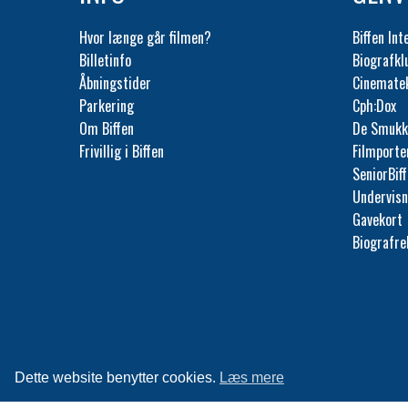
Hvor længe går filmen?
Biffen Int
Billetinfo
Biografk
Åbningstider
Cinemate
Parkering
Cph:Dox
Om Biffen
De Smukk
Frivillig i Biffen
Filmporte
SeniorBif
Undervisn
Gavekort
Biografr
Dette website benytter cookies.
Læs mere