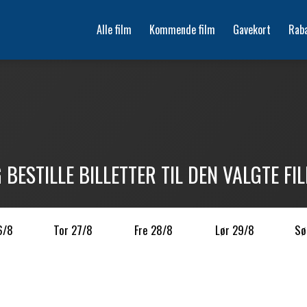
Alle film
Kommende film
Gavekort
Rab