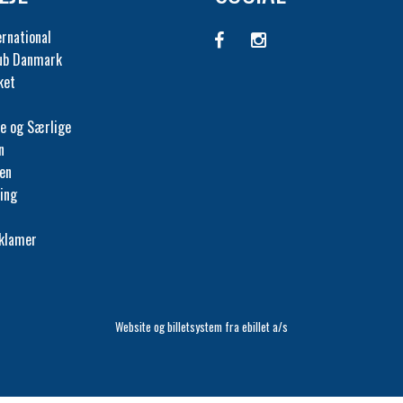
ernational
lub Danmark
ket
e og Særlige
n
fen
ing
eklamer
Website og billetsystem fra ebillet a/s