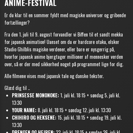
ANIMÉ-FESTIVAL
Er du klar til en sommer fyldt med magiske universer og gribende
fortællinger?
Fra den 1. juli til 9. august forvandler vi Biffen til et sandt mekka
for japansk animation! Uanset om du er hardcore otaku, elsker
Studio Ghilblis magiske verdener, eller bare er nysgerrig på,
hvorfor japansk anime bjergtager millioner af mennesker verden
over, så er der med sikkerhed noget på programmet lige for dig.
Alle filmene vises med japansk tale og danske tekster.
Glæd dig til ..
PRINSESSE MONONOKE:
1. juli kl. 18:15 + søndag 5. juli kl.
13:30
YOUR NAME:
8. juli kl. 18:15 + søndag 12. juli kl. 13:30
CHIHIRO OG HEKSENE:
15. juli kl. 18:15 + søndag 19. juli kl.
13:30
DRENGEN OG HEJREN:
22. juli kl. 18:15 + søndag 26. juli kl.