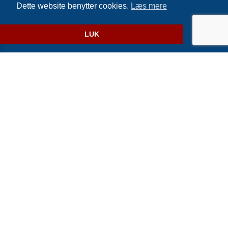
Dette website benytter cookies.
Læs mere
Website og billetsystem fra ebillet a/s
LUK