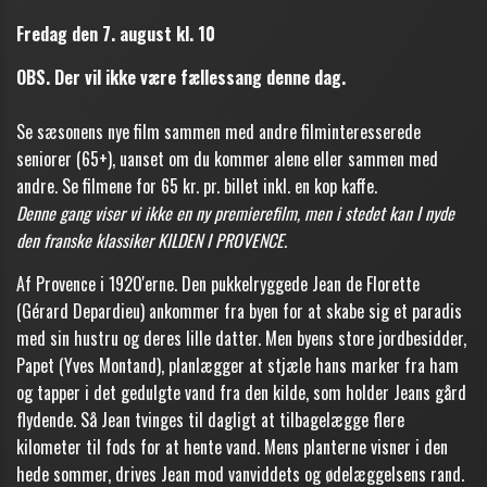
Fredag den 7. august kl. 10
OBS. Der vil ikke være fællessang denne dag.
Se sæsonens nye film sammen med andre filminteresserede
seniorer (65+), uanset om du kommer alene eller sammen med
andre. Se filmene for 65 kr. pr. billet inkl. en kop kaffe.
Denne gang viser vi ikke en ny premierefilm, men i stedet kan I nyde
den franske klassiker KILDEN I PROVENCE.
Af Provence i 1920'erne. Den pukkelryggede Jean de Florette
(Gérard Depardieu) ankommer fra byen for at skabe sig et paradis
med sin hustru og deres lille datter. Men byens store jordbesidder,
Papet (Yves Montand), planlægger at stjæle hans marker fra ham
og tapper i det gedulgte vand fra den kilde, som holder Jeans gård
flydende. Så Jean tvinges til dagligt at tilbagelægge flere
kilometer til fods for at hente vand. Mens planterne visner i den
hede sommer, drives Jean mod vanviddets og ødelæggelsens rand.