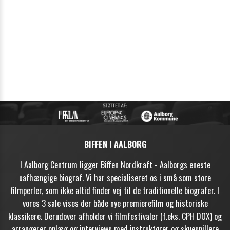
BIFFEN I AALBORG
I Aalborg Centrum ligger Biffen Nordkraft - Aalborgs eneste
Nyhedsbrev
uafhængige biograf. Vi har specialiseret os i små som store
filmperler, som ikke altid finder vej til de traditionelle biografer. I
vores 3 sale vises der både nye premierefilm og historiske
SIDSTE NYT OM FILM OG EVENTS
klassikere. Derudover afholder vi filmfestivaler (f.eks. CPH DOX) og
arrangerer oplæg og interviews med instruktører og skuespillere