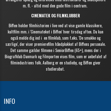
m. fl. - altid med den gode film i centrum.
CINEMATEK OG FILMKLUBBER
Biffen holder filmhistorien i live ved at vise gamle klassikere,
Tilmeld
kultfilm mm. i 'Cinemateket i Biffen' hver tirsdag aften. Du kan
også melde dig
ind i en filmklub, som f.eks. '
De smukke og
særlige', der viser premierefilm
håndplukket af Biffens personale.
Det samme gælder filmene i SeniorBiffen (65+), mens der i
Biografklub Danmark og
Filmporten vises
film, som er anbefalet af
filmindustriens folk. Aalborg er en studieby, og Biffen giver
studierabat.
INFO