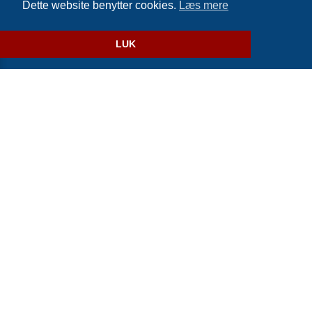
Dette website benytter cookies.
Læs mere
Website og billetsystem fra ebillet a/s
LUK