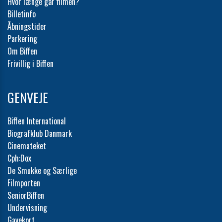
Hvor længe går filmen?
Billetinfo
Åbningstider
Parkering
Om Biffen
Frivillig i Biffen
GENVEJE
Biffen International
Biografklub Danmark
Cinemateket
Cph:Dox
De Smukke og Særlige
Filmporten
SeniorBiffen
Undervisning
Gavekort