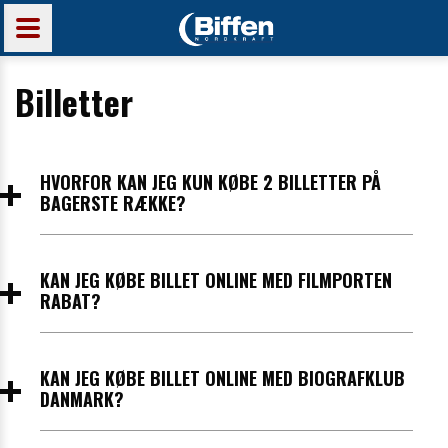
Billetter
HVORFOR KAN JEG KUN KØBE 2 BILLETTER PÅ
BAGERSTE RÆKKE?
Bagerste række består af sofasæder (dobbeltsæder). De
kan derfor kun købes to af gangen. Ønsker du flere sæder,
KAN JEG KØBE BILLET ONLINE MED FILMPORTEN
kan du lave flere særskilte køb.
RABAT?
Ja. Filmporten rabat vælges som billettype. Din kupon
afleveres ved ankomst til Biffen.
KAN JEG KØBE BILLET ONLINE MED BIOGRAFKLUB
DANMARK?
Ja, Biografklub Danmark vælges som billettype. Undervejs i