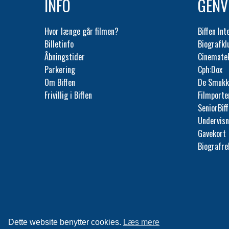
INFO
GENV
Hvor længe går filmen?
Biffen Int
Billetinfo
Biografk
Åbningstider
Cinemate
Parkering
Cph:Dox
Om Biffen
De Smukk
Frivillig i Biffen
Filmporte
SeniorBif
Undervisn
Gavekort
Biografr
Dette website benytter cookies.
Læs mere