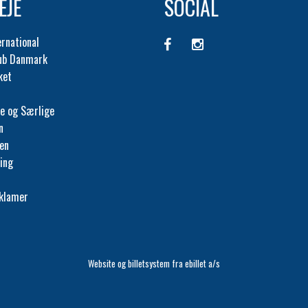
EJE
SOCIAL
ernational
lub Danmark
ket
e og Særlige
n
fen
ing
eklamer
Website og billetsystem fra ebillet a/s