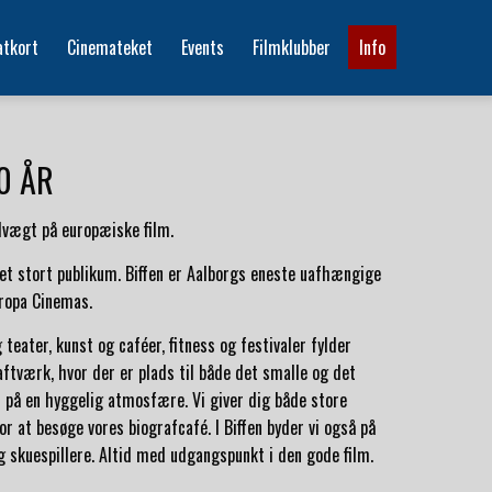
atkort
Cinemateket
Events
Filmklubber
Info
0 ÅR
dvægt på europæiske film.
 et stort publikum. Biffen er Aalborgs eneste uafhængige
uropa Cinemas.
 teater, kunst og caféer, fitness og festivaler fylder
tværk, hvor der er plads til både det smalle og det
is på en hyggelig atmosfære. Vi giver dig både store
or at besøge vores biografcafé. I Biffen byder vi også på
g skuespillere. Altid med udgangspunkt i den gode film.