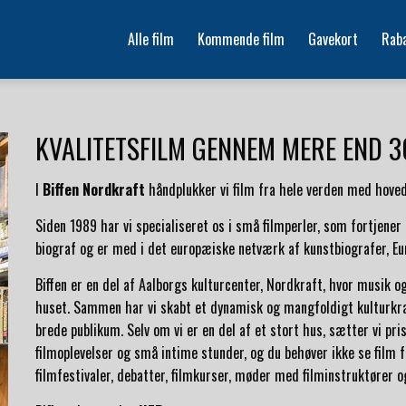
Alle film
Kommende film
Gavekort
Rab
KVALITETSFILM GENNEM MERE END 3
I
Biffen Nordkraft
håndplukker vi film fra hele verden med hove
Siden 1989 har vi specialiseret os i små filmperler, som fortjener
biograf og er med i det europæiske netværk af kunstbiografer, E
Biffen er en del af Aalborgs kulturcenter, Nordkraft, hvor musik og
huset. Sammen har vi skabt et dynamisk og mangfoldigt kulturkraf
brede publikum. Selv om vi er en del af et stort hus, sætter vi pr
filmoplevelser og små intime stunder, og du behøver ikke se film f
filmfestivaler, debatter, filmkurser, møder med filminstruktører o