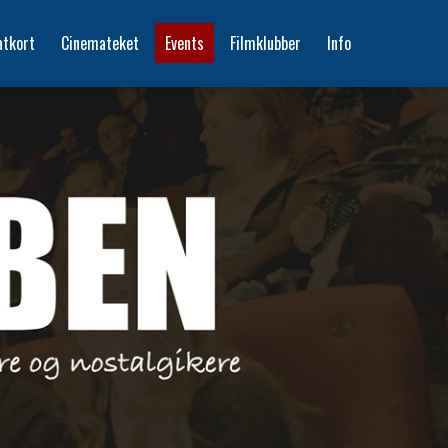
atkort
Cinemateket
Events
Filmklubber
Info