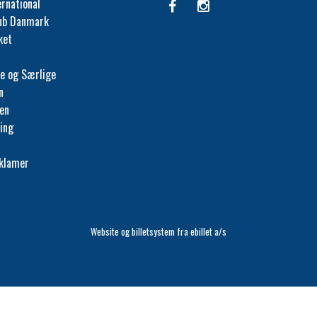
ernational
lub Danmark
ket
e og Særlige
n
fen
ing
eklamer
Website og billetsystem fra ebillet a/s