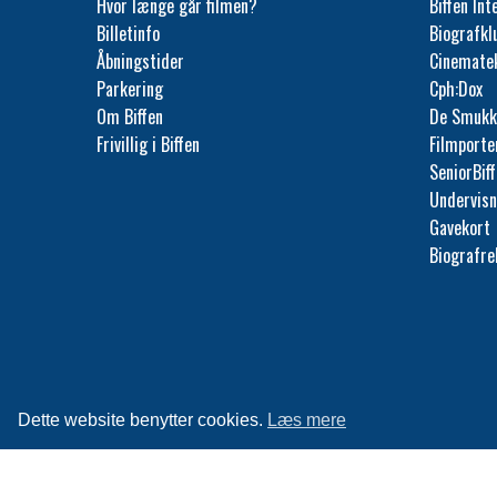
Hvor længe går filmen?
Biffen Int
Billetinfo
Biografk
Åbningstider
Cinemate
Parkering
Cph:Dox
Om Biffen
De Smukk
Frivillig i Biffen
Filmporte
SeniorBif
Undervisn
Gavekort
Biografr
Dette website benytter cookies.
Læs mere