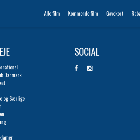
Alle film
Kommende film
Gavekort
Rab
EJE
SOCIAL
ernational
lub Danmark
ket
e og Særlige
n
fen
ing
eklamer