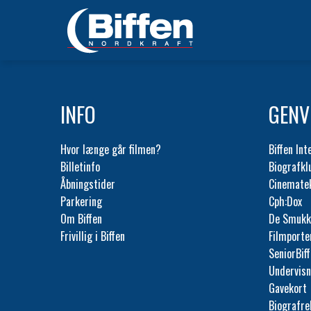
INFO
GENV
Hvor længe går filmen?
Biffen Int
Billetinfo
Biografk
Åbningstider
Cinemate
Parkering
Cph:Dox
Om Biffen
De Smukk
Frivillig i Biffen
Filmporte
SeniorBif
Undervisn
Gavekort
Biografr