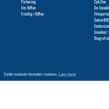
Parkering
Cph:Dox
Om Biffen
De Smukk
Frivillig i Biffen
Filmporte
SeniorBif
Undervisn
Gavekort
Biografr
Dette website benytter cookies.
Læs mere