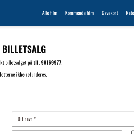
Alle film
Kommende film
Gavekort
Rab
 BILLETSALG
akt billetsalget på
tlf. 98169977
.
illetterne
ikke
refunderes.