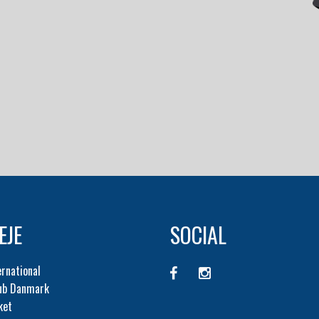
EJE
SOCIAL
ernational
lub Danmark
ket