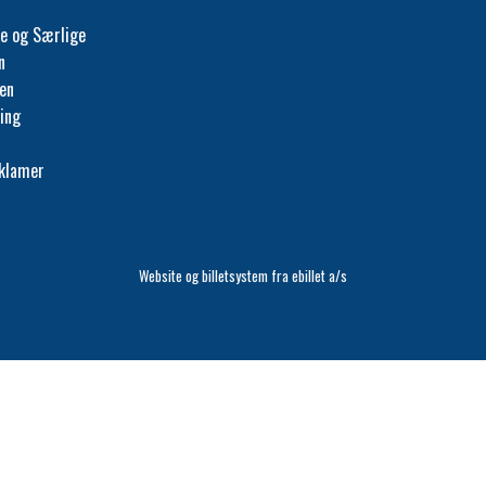
e og Særlige
n
fen
ing
eklamer
Website og billetsystem fra ebillet a/s