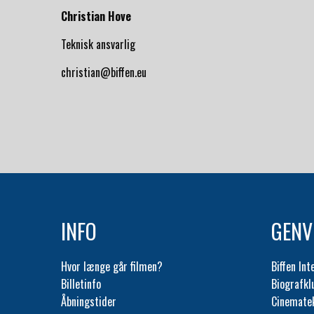
Christian Hove
Teknisk ansvarlig
christian@biffen.eu
INFO
GENV
Hvor længe går filmen?
Biffen Int
Billetinfo
Biografk
Åbningstider
Cinemate