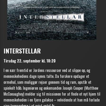
INTERSTELLAR
Tirsdag 22. september kl. 18:20
I en nær fremtid er Jordens ressourcer ved at slippe op, og
menneskehedens dage synes talte. Da forskere opdager et
ormehul, som muliggør rejser gennem tid og rum, opstår et
spinkelt håb. Ingeniøren og enkemanden Joseph Cooper (Matthew
McConaughey) melder sig til missionen for at finde et nyt hjem til
menneskeheden i en fjern galakse – velvidende at han må forlade
sine teenagebørn i et uvist antal år.