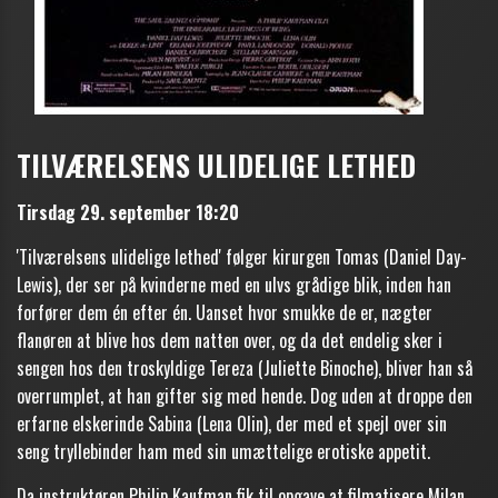
TILVÆRELSENS ULIDELIGE LETHED
Tirsdag 29. september 18:20
'Tilværelsens ulidelige lethed' følger kirurgen Tomas (Daniel Day-
Lewis), der ser på kvinderne med en ulvs grådige blik, inden han
forfører dem én efter én. Uanset hvor smukke de er, nægter
flanøren at blive hos dem natten over, og da det endelig sker i
sengen hos den troskyldige Tereza (Juliette Binoche), bliver han så
overrumplet, at han gifter sig med hende. Dog uden at droppe den
erfarne elskerinde Sabina (Lena Olin), der med et spejl over sin
seng tryllebinder ham med sin umættelige erotiske appetit.
Da instruktøren Philip Kaufman fik til opgave at filmatisere Milan