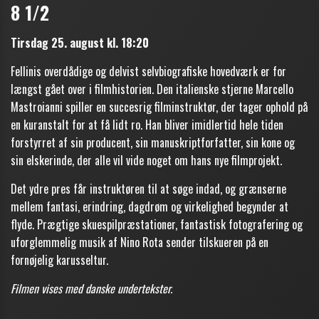
8 1/2
Tirsdag 25. august kl. 18:20
Fellinis overdådige og delvist selvbiografiske hovedværk er for
længst gået over i filmhistorien. Den italienske stjerne Marcello
Mastroianni spiller en succesrig filminstruktør, der tager ophold på
en kuranstalt for at få lidt ro. Han bliver imidlertid hele tiden
forstyrret af sin producent, sin manuskriptforfatter, sin kone og
sin elskerinde, der alle vil vide noget om hans nye filmprojekt.
Det ydre pres får instruktøren til at søge indad, og grænserne
mellem fantasi, erindring, dagdrøm og virkelighed begynder at
flyde. Prægtige skuespilpræstationer, fantastisk fotografering og
uforglemmelig musik af Nino Rota sender tilskueren på en
fornøjelig karusseltur.
Filmen vises med danske undertekster.