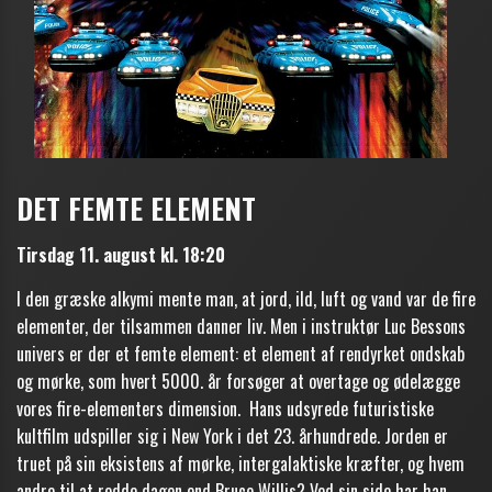
DET FEMTE ELEMENT
Tirsdag 11
. august kl. 18:20
I den græske alkymi mente man, at jord, ild, luft og vand var de fire
elementer, der tilsammen danner liv. Men i instruktør Luc Bessons
univers er der et femte element: et element af rendyrket ondskab
og mørke, som hvert 5000. år forsøger at overtage og ødelægge
vores fire-elementers dimension.
Hans udsyrede futuristiske
kultfilm udspiller sig i New York i det 23. århundrede. Jorden er
truet på sin eksistens af mørke, intergalaktiske kræfter, og hvem
andre til at redde dagen end Bruce Willis? Ved sin side har han