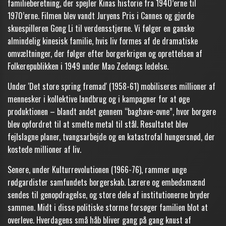
familieberetning, der spejler Kinas historie fra 1940’erne til
1970’erne. Filmen blev vandt Juryens Pris i Cannes og gjorde
skuespilleren Gong Li til verdensstjerne. Vi følger en ganske
almindelig kinesisk familie, hvis liv formes af de dramatiske
omvæltninger, der følger efter borgerkrigen og oprettelsen af
Folkerepublikken i 1949 under Mao Zedongs ledelse.
Under 'Det store spring fremad' (1958-61) mobiliseres millioner af
mennesker i kollektive landbrug og i kampagner for at øge
produktionen – blandt andet gennem “baghave-ovne”, hvor borgere
blev opfordret til at smelte metal til stål. Resultatet blev
fejlslagne planer, tvangsarbejde og en katastrofal hungersnød, der
kostede millioner af liv.
Senere, under Kulturrevolutionen (1966-76), rammer unge
rødgardister samfundets borgerskab. Lærere og embedsmænd
sendes til genopdragelse, og store dele af institutionerne bryder
sammen. Midt i disse politiske storme forsøger familien blot at
overleve. Hverdagens små håb bliver gang på gang knust af