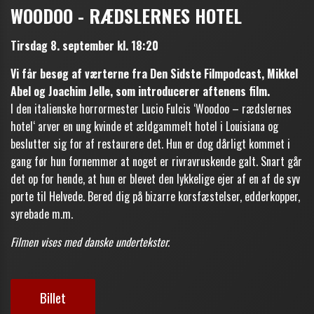
WOODOO - RÆDSLERNES HOTEL
Tirsdag 8. september kl. 18:20
Vi får besøg af værterne fra Den Sidste Filmpodcast, Mikkel
Abel og Joachim Jelle, som introducerer aftenens film.
I den italienske horrormester Lucio Fulcis ‘Woodoo – rædslernes
hotel‘ arver en ung kvinde et ældgammelt hotel i Louisiana og
beslutter sig for af restaurere det. Hun er dog dårligt kommet i
gang før hun fornemmer at noget er rivravruskende galt. Snart går
det op for hende, at hun er blevet den lykkelige ejer af en af de syv
porte til Helvede. Bered dig på bizarre korsfæstelser, edderkopper,
syrebade m.m.
Filmen vises med danske undertekster.
Billet