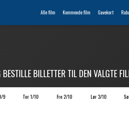
Alle film
Kommende film
Gavekort
Rab