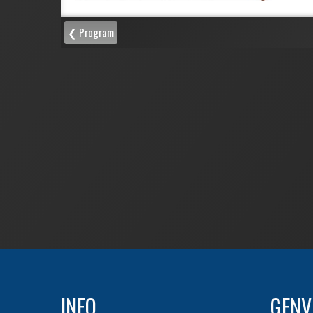
INFO
GENV