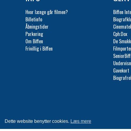
Hvor længe går filmen?
Biffen Int
Billetinfo
Biografk
Åbningstider
Cinemate
Parkering
Cph:Dox
Om Biffen
De Smukk
Frivillig i Biffen
Filmporte
SeniorBif
Undervisn
Gavekort
Biografr
Dette website benytter cookies.
Læs mere