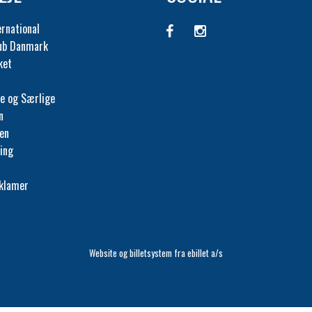
ernational
lub Danmark
ket
e og Særlige
n
fen
ing
eklamer
Website og billetsystem fra ebillet a/s