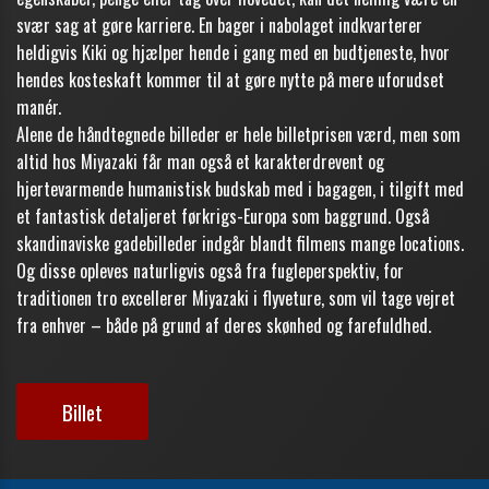
svær sag at gøre karriere. En bager i nabolaget indkvarterer
heldigvis Kiki og hjælper hende i gang med en budtjeneste, hvor
hendes kosteskaft kommer til at gøre nytte på mere uforudset
manér.
Alene de håndtegnede billeder er hele billetprisen værd, men som
altid hos Miyazaki får man også et karakterdrevent og
hjertevarmende humanistisk budskab med i bagagen, i tilgift med
et fantastisk detaljeret førkrigs-Europa som baggrund. Også
skandinaviske gadebilleder indgår blandt filmens mange locations.
Og disse opleves naturligvis også fra fugleperspektiv, for
traditionen tro excellerer Miyazaki i flyveture, som vil tage vejret
fra enhver – både på grund af deres skønhed og farefuldhed.
Billet