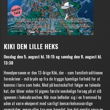
KIKI DEN LILLE HEKS
Onsdag den 5. august kl. 18:15 og søndag den 9. august kl.
13:30
Hovedpersonen er den 13-årige Kiki, der - som familietraditionen
foreskriver - må bryde op fra de trygge hjemlige forhold for at
komme i lære som heks. Med på kosteskaftet følger en talende
kat, der bliver vidne til pigens første vanskelige forsøg på at slå
igennem i heksebranchen. Når man befinder sig i en fremmed by
uden at være ekviperet med særligt bemærkelsesværdige
egenskaber, penge eller tag over hovedet, kan det nemlig være en